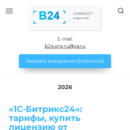
Перейти
к
содержанию
E-mail:
b24.org.ru@ya.ru
Заказать внедрение Битрикс24
2026
«1С-Битрикс24»:
тарифы, купить
лицензию от