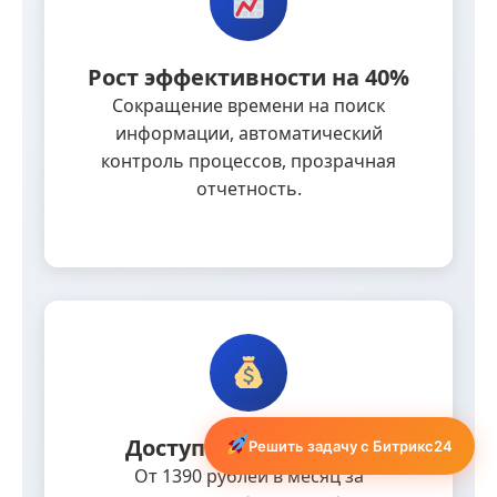
Рост эффективности на 40%
Сокращение времени на поиск
информации, автоматический
контроль процессов, прозрачная
отчетность.
Доступная стоимость
Решить задачу с Битрикс24
От 1390 рублей в месяц за