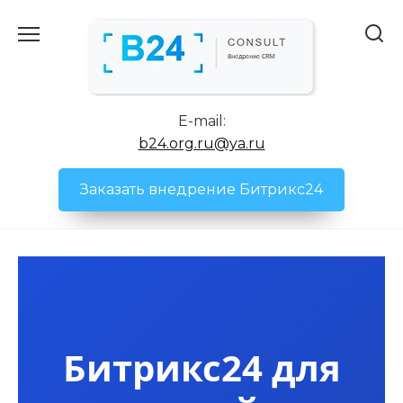
Перейти
к
содержанию
E-mail:
b24.org.ru@ya.ru
Заказать внедрение Битрикс24
Битрикс24 для