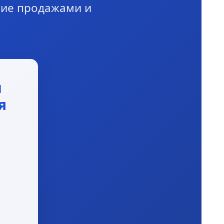
ние продажами и
и
я