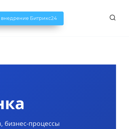
ь внедрение Битрикс24
нка
, бизнес-процессы