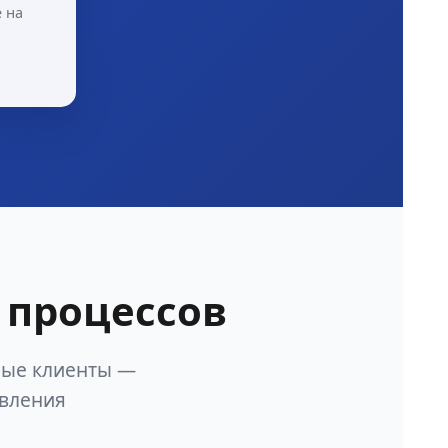
 на
 процессов
ные клиенты —
авления