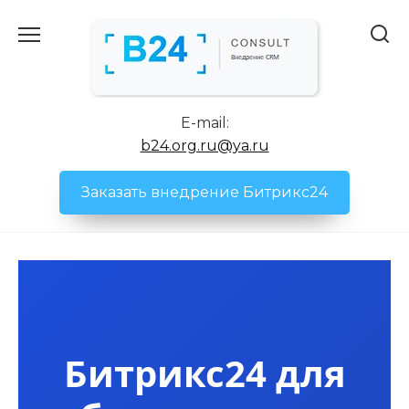
Перейти
к
содержанию
E-mail:
b24.org.ru@ya.ru
Заказать внедрение Битрикс24
Битрикс24 для