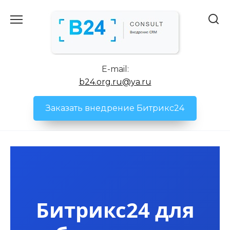
Перейти
к
содержанию
E-mail:
b24.org.ru@ya.ru
Заказать внедрение Битрикс24
Битрикс24 для