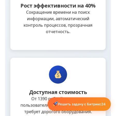
Рост эффективности на 40%
Сокращение времени на поиск
информации, автоматический
контроль процессов, прозрачная
отчетность.
Доступная стоимость
От 1390 рублей в месяц за
Решить задачу с Битрикс24
пользователя. Работает в облаке, не
требует дорогого оборудования.