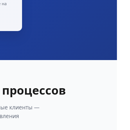
 на
 процессов
ные клиенты —
авления