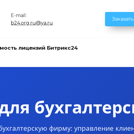
E-mail:
Заказат
b24.org.ru@ya.ru
мость лицензий Битрикс24
 для бухгалтер
бухгалтерскую фирму: управление клие