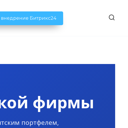
ь внедрение Битрикс24
ской фирмы
нтским портфелем,