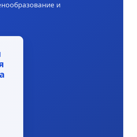
ценообразование и
и
я
а