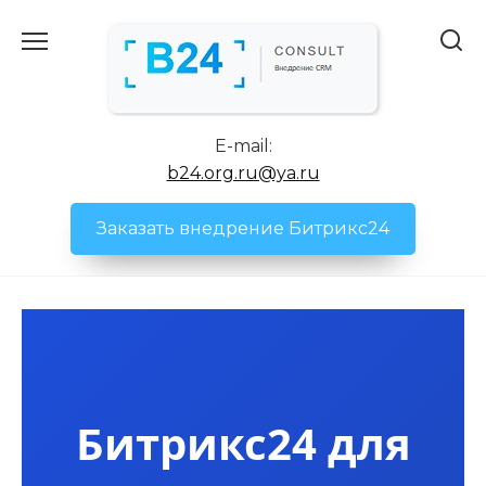
Перейти
к
содержанию
E-mail:
b24.org.ru@ya.ru
Заказать внедрение Битрикс24
Битрикс24 для