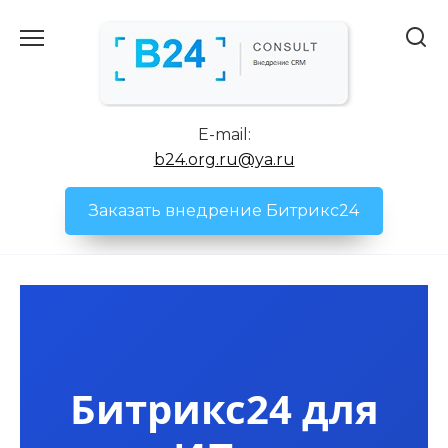
Перейти
к
содержанию
E-mail:
b24.org.ru@ya.ru
Заказать внедрение Битрикс24
Битрикс24 для