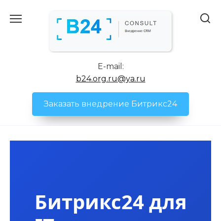
Перейти
к
содержанию
E-mail:
b24.org.ru@ya.ru
Заказать внедрение Битрикс24
Битрикс24 для