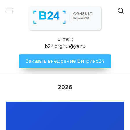
Перейти
к
содержанию
E-mail:
b24.org.ru@ya.ru
Заказать внедрение Битрикс24
2026