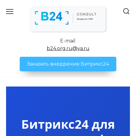
Перейти
к
содержанию
E-mail:
b24.org.ru@ya.ru
Заказать внедрение Битрикс24
Битрикс24 для