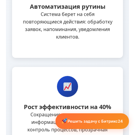
Автоматизация рутины
Система берет на себя
повторяющиеся действия: обработку
заявок, напоминания, уведомления
клиентов.
Рост эффективности на 40%
Сокращение времени на поиск
Решить задачу с Битрикс24
информации, автоматический
контроль процессов, прозрачная