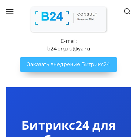
Перейти
к
содержанию
E-mail:
b24.org.ru@ya.ru
Заказать внедрение Битрикс24
Битрикс24 для