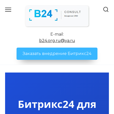
Перейти
к
содержанию
E-mail:
b24.org.ru@ya.ru
Заказать внедрение Битрикс24
Битрикс24 для