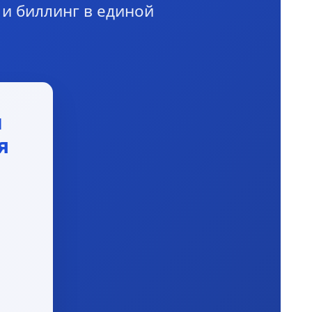
и биллинг в единой
и
я