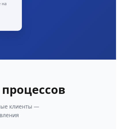
 на
 процессов
ные клиенты —
авления