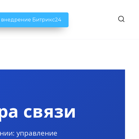
ь внедрение Битрикс24
ра связи
нии: управление