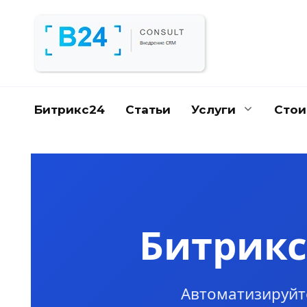
Перейти
к
содержанию
Битрикс24
Статьи
Услуги
Стои
Битрикс
Автоматизируйт