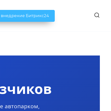
ь внедрение Битрикс24
озчиков
е автопарком,