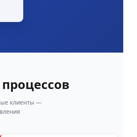
 процессов
ные клиенты —
авления