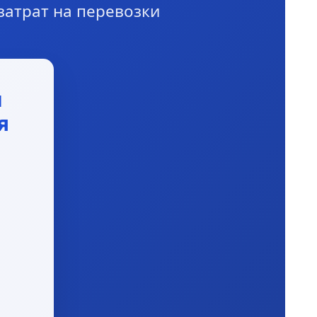
затрат на перевозки
и
я