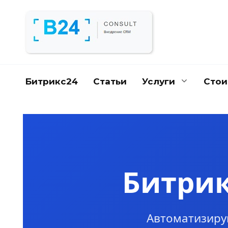
Перейти
к
содержанию
Битрикс24
Статьи
Услуги
Стои
Битрик
Автоматизиру