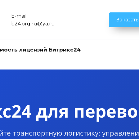
E-mail:
Заказат
b24.org.ru@ya.ru
мость лицензий Битрикс24
с24 для перев
йте транспортную логистику: управлени