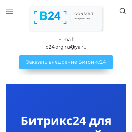
Перейти
к
содержанию
E-mail:
b24.org.ru@ya.ru
Заказать внедрение Битрикс24
Битрикс24 для