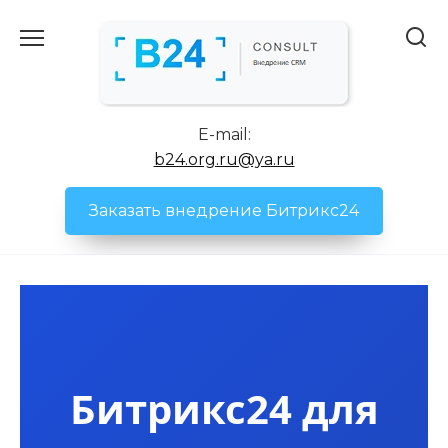
Перейти
к
содержанию
E-mail:
b24.org.ru@ya.ru
Заказать внедрение Битрикс24
Битрикс24 для