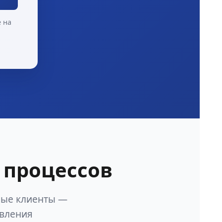
 на
 процессов
ные клиенты —
авления