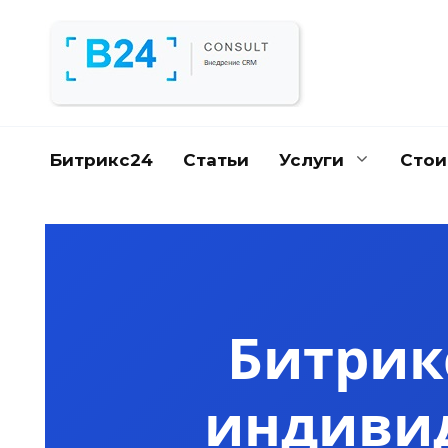
Перейти
к
содержанию
Битрикс24
Статьи
Услуги
Стои
Битрик
индивид