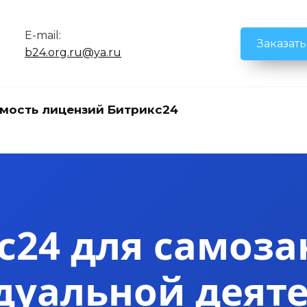
E-mail:
Заказат
b24.org.ru@ya.ru
мость лицензий Битрикс24
с24 для самоза
уальной деят