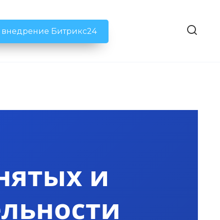
ь внедрение Битрикс24
нятых и
ельности