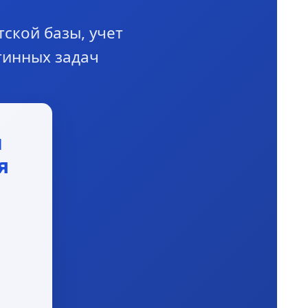
ской базы, учет
тинных задач
и
я