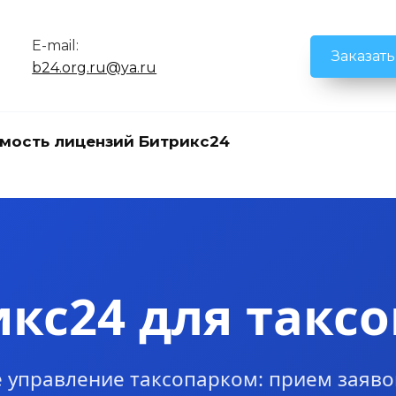
E-mail:
Заказат
b24.org.ru@ya.ru
мость лицензий Битрикс24
кс24 для такс
 управление таксопарком: прием заяво