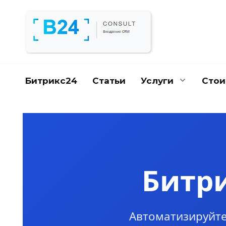
Перейти
к
содержанию
Битрикс24
Статьи
Услуги
Стои
Битри
Автоматизируйте