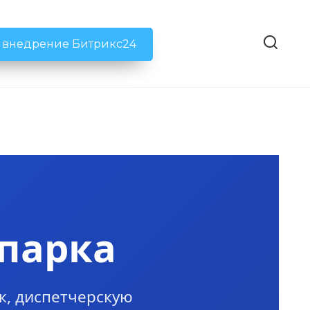
ь внедрение Битрикс24
опарка
к, диспетчерскую