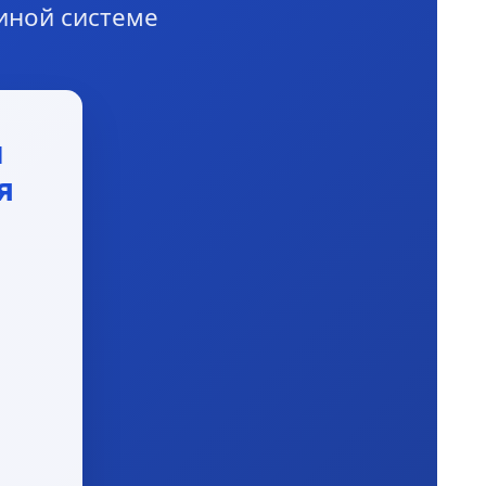
диной системе
и
я