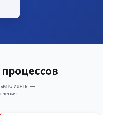
 процессов
ные клиенты —
авления