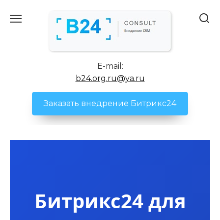
Перейти
к
содержанию
E-mail:
b24.org.ru@ya.ru
Заказать внедрение Битрикс24
Битрикс24 для