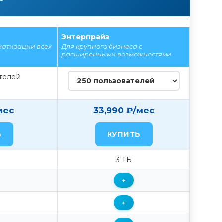
Энтерпрайз
матизации всех
Для крупного бизнеса с
расширенными возможностями
телей
мес
33,990 ₽/мес
Ь
КУПИТЬ
3 ТБ
+
+