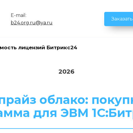
E-mail:
Заказат
b24.org.ru@ya.ru
мость лицензий Битрикс24
2026
прайз облако: покуп
амма для ЭВМ 1С:Би