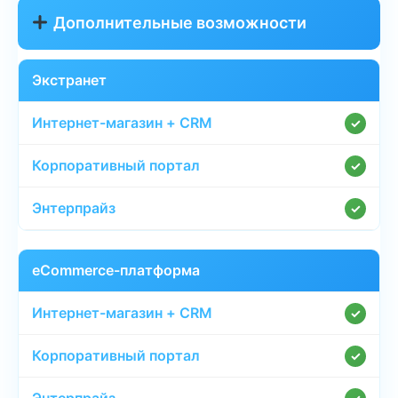
Дополнительные возможности
Экстранет
✓
✓
✓
eCommerce-платформа
✓
✓