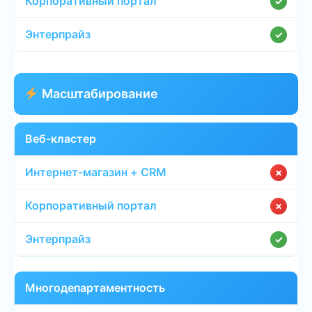
✓
✓
Масштабирование
Веб-кластер
✗
✗
✓
Многодепартаментность