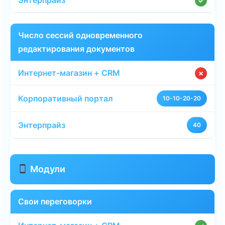
✓
Число сессий одновременного
редактирования документов
✗
10-10-20-20
40
Модули
Свои переговорки