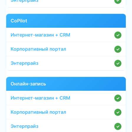
✓
CoPilot
✓
✓
✓
Онлайн-запись
✓
✓
✓