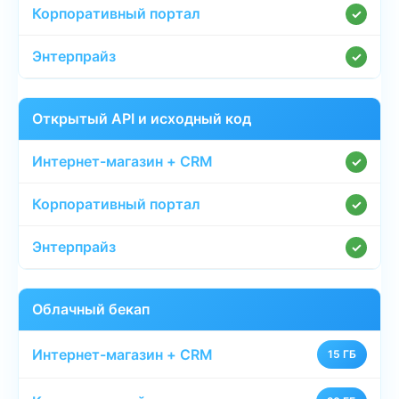
✓
✓
Открытый API и исходный код
✓
✓
✓
Облачный бекап
15 ГБ