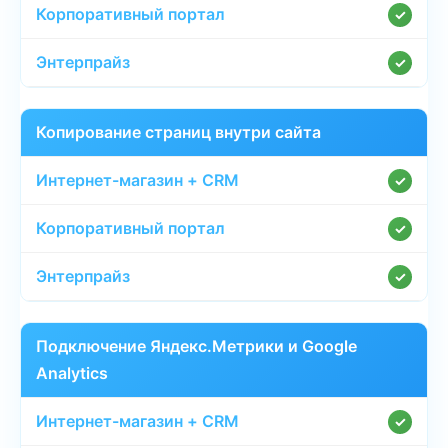
✓
✓
Копирование страниц внутри сайта
✓
✓
✓
Подключение Яндекс.Метрики и Google
Analytics
✓