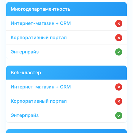
Многодепартаментность
✗
✗
✓
Веб-кластер
✗
✗
✓