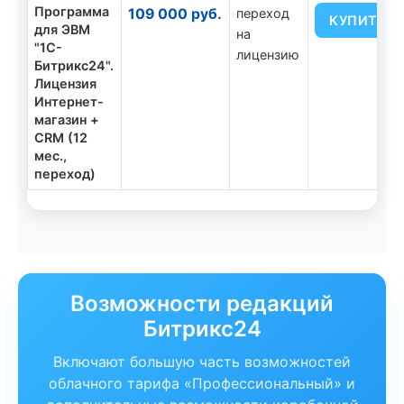
Программа
109 000 руб.
переход
КУПИТЬ
для ЭВМ
на
"1С-
лицензию
Битрикс24".
Лицензия
Интернет-
магазин +
CRM (12
мес.,
переход)
Возможности редакций
Битрикс24
Включают большую часть возможностей
облачного тарифа «Профессиональный» и