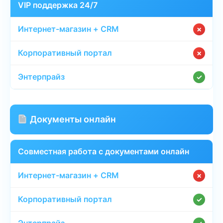
VIP поддержка 24/7
✗
✗
✓
Документы онлайн
Совместная работа с документами онлайн
✗
✓