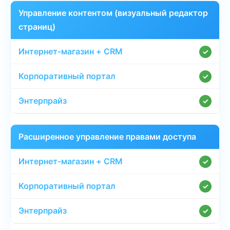
Управление контентом (визуальный редактор
страниц)
✓
✓
✓
Расширенное управление правами доступа
✓
✓
✓