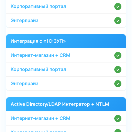
✓
✓
Интеграция с «1С:ЗУП»
✓
✓
✓
Active Directory/LDAP Интегратор + NTLM
✓