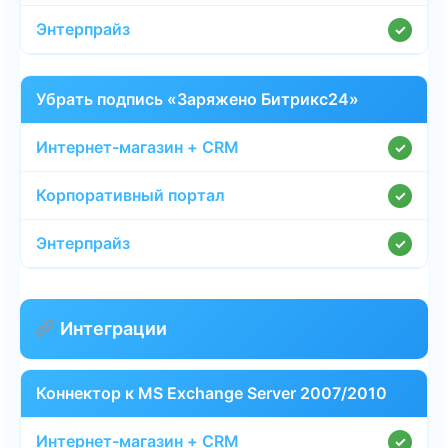
✓
Убрать подпись «Заряжено Битрикс24»
✓
✓
✓
Интеграции
Коннектор к MS Exchange Server 2007/2010
✓