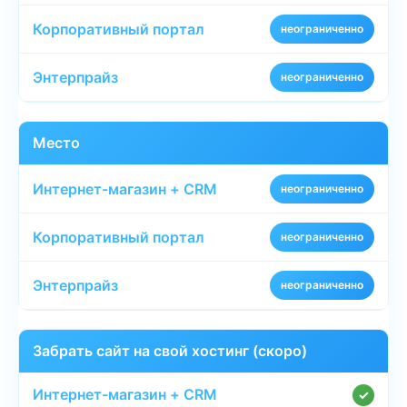
неограниченно
неограниченно
Место
неограниченно
неограниченно
неограниченно
Забрать сайт на свой хостинг (скоро)
✓