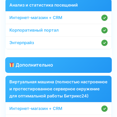
Анализ и статистика посещений
✓
✓
✓
Дополнительно
Виртуальная машина (полностью настроенное
и протестированное серверное окружение
для оптимальной работы Битрикс24)
✓