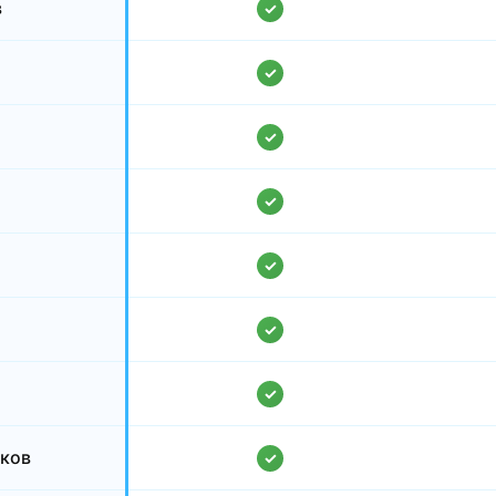
в
✓
✓
✓
✓
✓
✓
✓
сков
✓