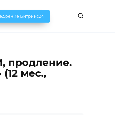
недрение Битрикс24
, продление.
12 мес.,