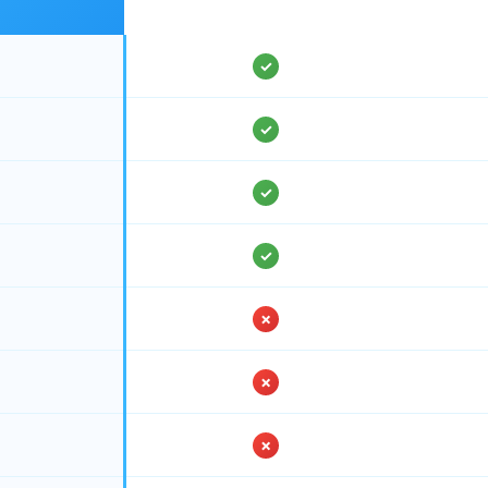
✓
✓
✓
✓
✗
✗
✗