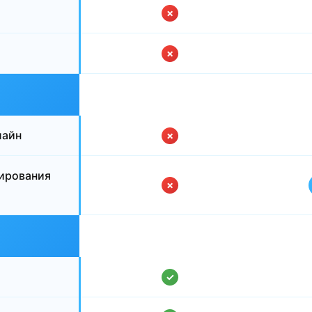
✗
✗
лайн
✗
ирования
✗
✓