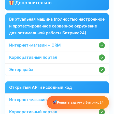
Дополнительно
Виртуальная машина (полностью настроенное
и протестированное серверное окружение
для оптимальной работы Битрикс24)
✓
✓
✓
Открытый API и исходный код
✓
Решить задачу с Битрикс24
✓