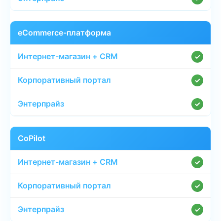
eCommerce-платформа
✓
✓
✓
CoPilot
✓
✓
✓