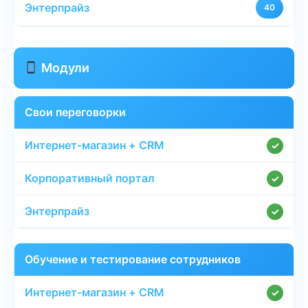
40
Модули
Свои переговорки
✓
✓
✓
Обучение и тестирование сотрудников
✓