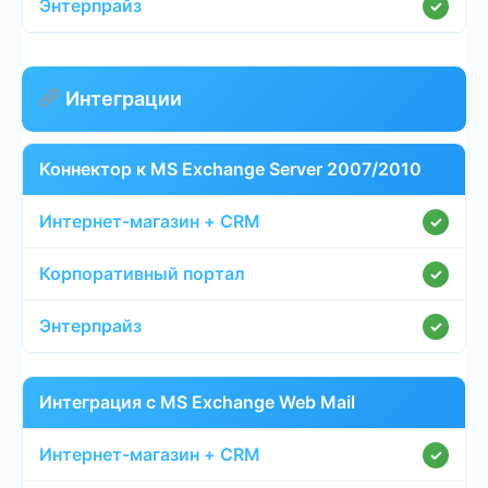
✓
Интеграции
Коннектор к MS Exchange Server 2007/2010
✓
✓
✓
Интеграция с MS Exchange Web Mail
✓