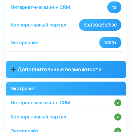
12
50/100/250/500
1000+
Дополнительные возможности
Экстранет
✓
✓
✓