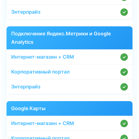
✓
Подключение Яндекс.Метрики и Google
Analytics
✓
✓
✓
Google Карты
✓
✓