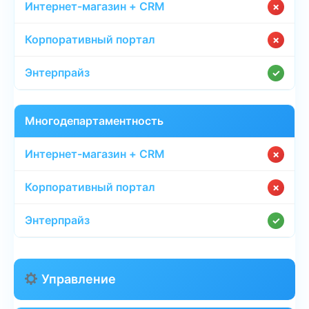
✗
✗
✓
Многодепартаментность
✗
✗
✓
Управление