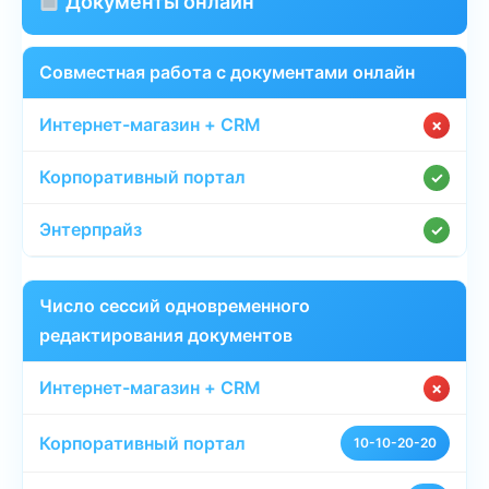
Документы онлайн
Совместная работа с документами онлайн
✗
✓
✓
Число сессий одновременного
редактирования документов
✗
10-10-20-20