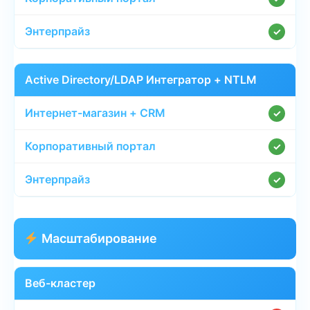
✓
Active Directory/LDAP Интегратор + NTLM
✓
✓
✓
Масштабирование
Веб-кластер