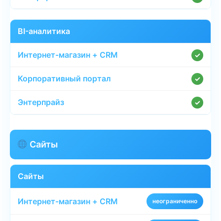
BI-аналитика
✓
✓
✓
Сайты
Сайты
неограниченно