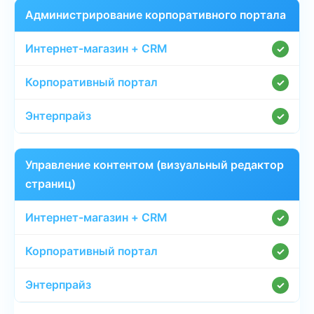
Администрирование корпоративного портала
✓
✓
✓
Управление контентом (визуальный редактор
страниц)
✓
✓
✓