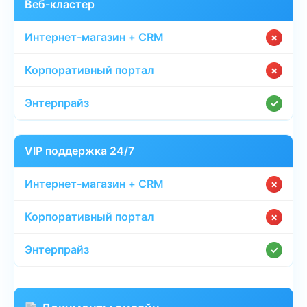
Веб-кластер
✗
✗
✓
VIP поддержка 24/7
✗
✗
✓