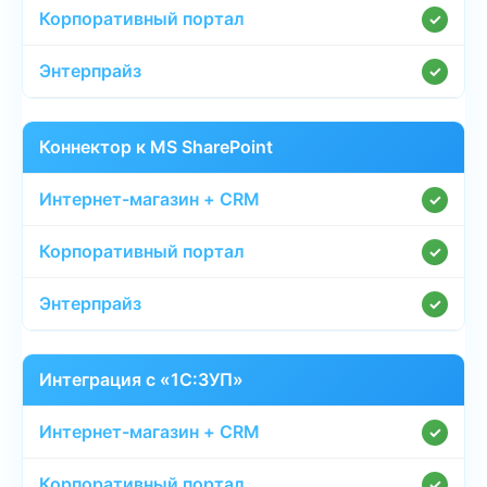
✓
✓
Коннектор к MS SharePoint
✓
✓
✓
Интеграция с «1С:ЗУП»
✓
✓