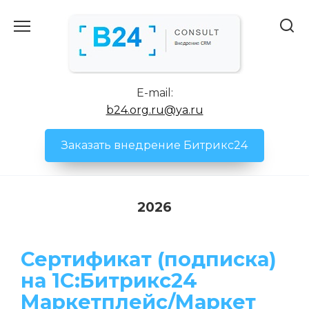
Перейти
к
содержанию
E-mail:
b24.org.ru@ya.ru
Заказать внедрение Битрикс24
2026
Сертификат (подписка)
на 1С:Битрикс24
Маркетплейс/Маркет