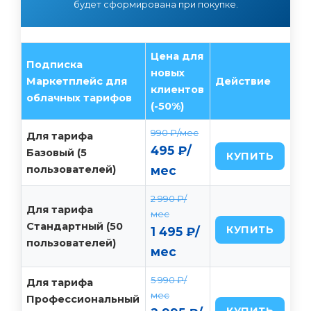
будет сформирована при покупке.
Цена для
Подписка
новых
Маркетплейс для
Действие
клиентов
облачных тарифов
(-50%)
990 ₽/мес
Для тарифа
495 ₽/
Базовый (5
КУПИТЬ
пользователей)
мес
2 990 ₽/
Для тарифа
мес
Стандартный (50
КУПИТЬ
1 495 ₽/
пользователей)
мес
5 990 ₽/
Для тарифа
мес
Профессиональный
КУПИТЬ