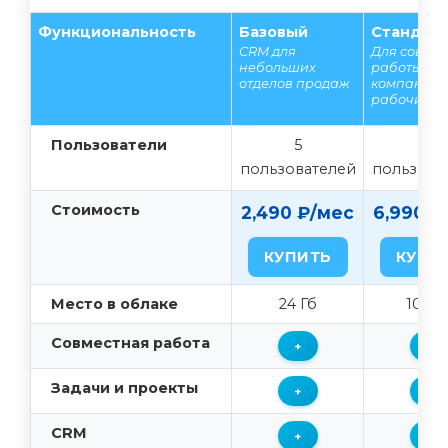
Функциональность
Базовый
Стандар
CRM для
Для совме
небольших
работы вс
отделов продаж
компании 
рабочих г
Пользователи
5
50
пользователей
пользова
Стоимость
2,490 ₽/мес
6,990 ₽
КУПИТЬ
КУПИ
Место в облаке
24 Гб
100 Г
Совместная работа
+
+
Задачи и проекты
+
+
CRM
+
+