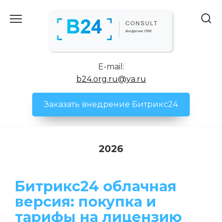
Перейти
к
содержанию
E-mail:
b24.org.ru@ya.ru
Заказать внедрение Битрикс24
2026
Битрикс24 облачная
версия: покупка и
тарифы на лицензию