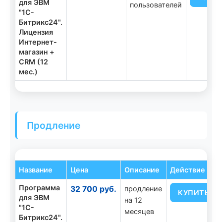
для ЭВМ
пользователей
"1С-
Битрикс24".
Лицензия
Интернет-
магазин +
CRM (12
мес.)
Продление
Название
Цена
Описание
Действие
Программа
32 700 руб.
продление
КУПИТЬ
для ЭВМ
на 12
"1С-
месяцев
Битрикс24".