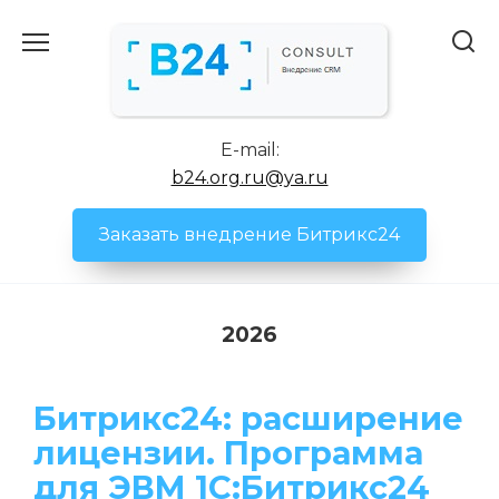
Перейти
к
содержанию
E-mail:
b24.org.ru@ya.ru
Заказать внедрение Битрикс24
2026
Битрикс24: расширение
лицензии. Программа
для ЭВМ 1С:Битрикс24