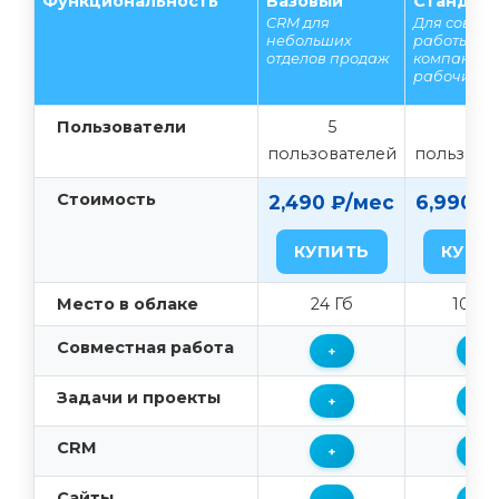
Функциональность
Базовый
Стандар
CRM для
Для совме
небольших
работы вс
отделов продаж
компании 
рабочих г
Пользователи
5
50
пользователей
пользова
Стоимость
2,490 ₽/мес
6,990 ₽
КУПИТЬ
КУПИ
Место в облаке
24 Гб
100 Г
Совместная работа
+
+
Задачи и проекты
+
+
CRM
+
+
Сайты