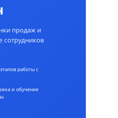
ч
нки продаж и
е сотрудников
 этапов работы с
ржка и обучение
ны