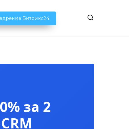
недрение Битрикс24
0% за 2
 CRM