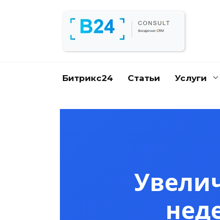
Перейти
к
содержанию
Битрикс24
Статьи
Услуги
Увелич
нед