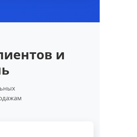
лиентов и
нь
льных
родажам