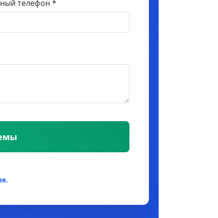
ный телефон *
темы
я.