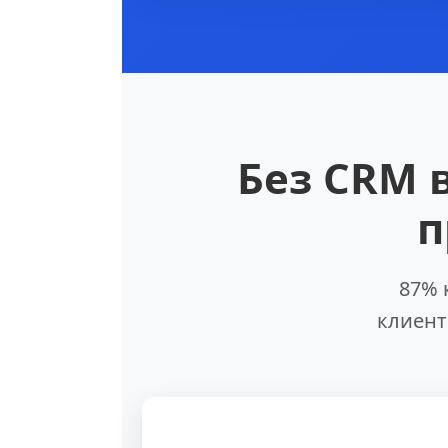
Без CRM 
п
87% 
клиент