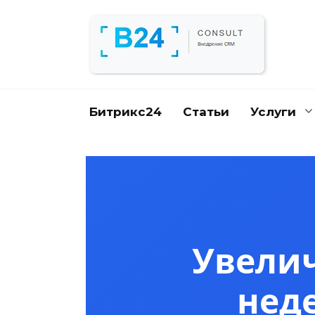
Перейти
к
содержанию
Битрикс24
Статьи
Услуги
Увелич
нед