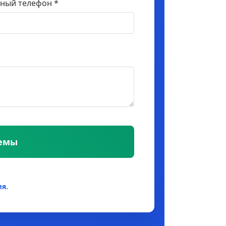
ный телефон *
темы
я.