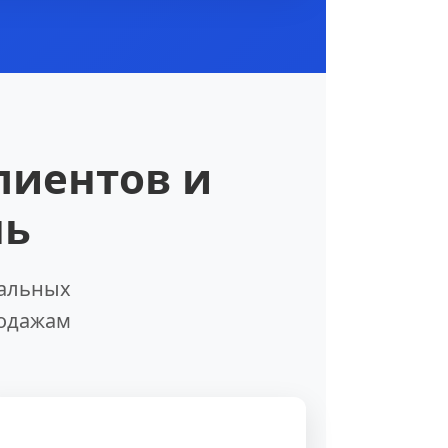
лиентов и
нь
иальных
родажам