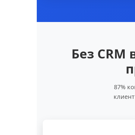
Без CRM 
п
87% ко
клиент