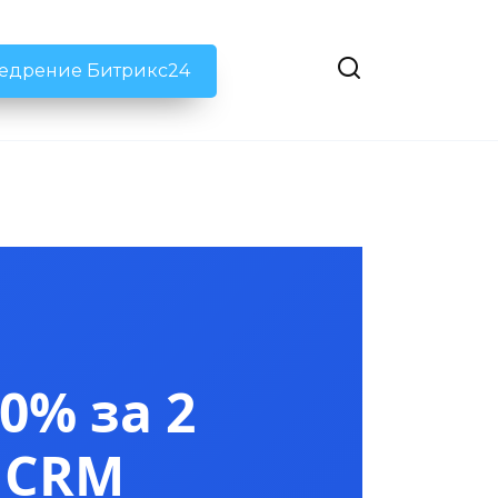
недрение Битрикс24
0% за 2
 CRM