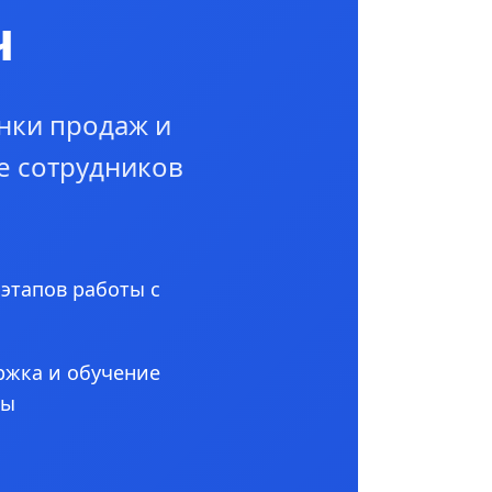
ч
нки продаж и
е сотрудников
 этапов работы с
ржка и обучение
ны