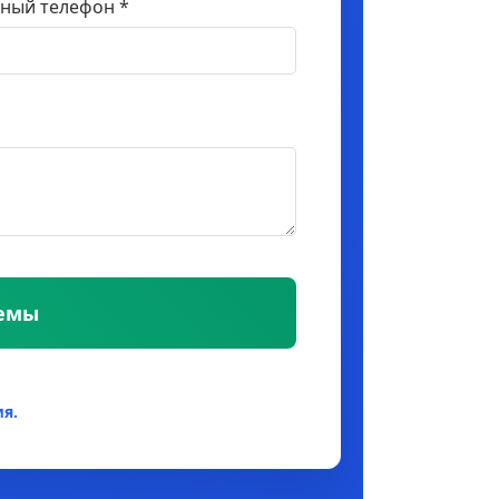
ный телефон *
темы
я.