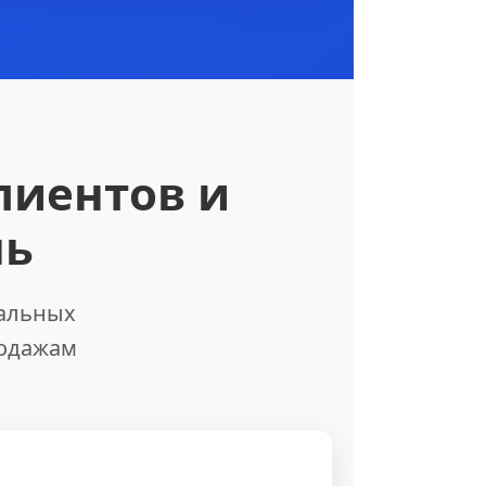
лиентов и
нь
иальных
родажам