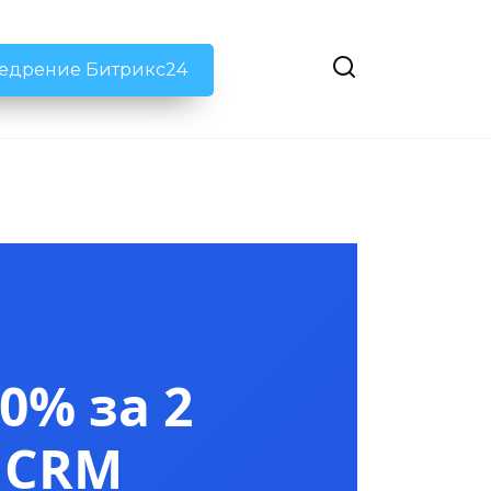
недрение Битрикс24
0% за 2
 CRM