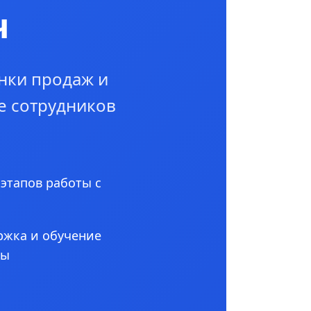
ч
нки продаж и
е сотрудников
 этапов работы с
ржка и обучение
ны