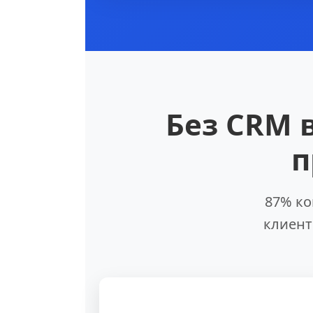
Без CRM 
п
87% ко
клиент