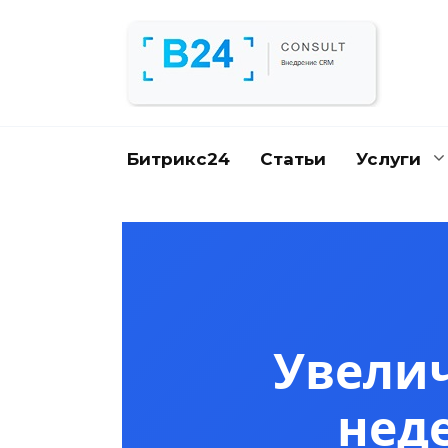
Перейти
к
содержанию
Битрикс24
Статьи
Услуги
Увелич
нед