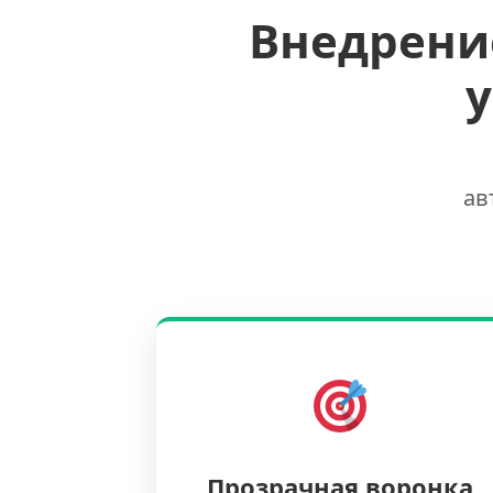
Внедрени
ав
Прозрачная воронка