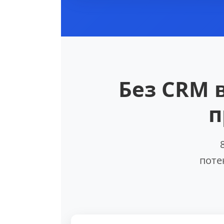
Без CRM 
п
поте