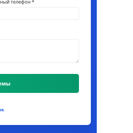
ный телефон *
темы
я.