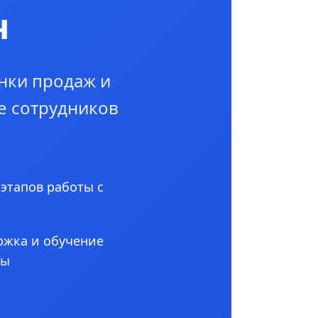
ч
нки продаж и
е сотрудников
 этапов работы с
ржка и обучение
ны