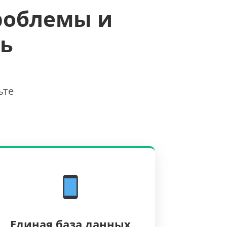
роблемы и
ь
ьте
Единая база данных