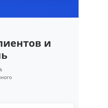
лиентов и
нь
%
много