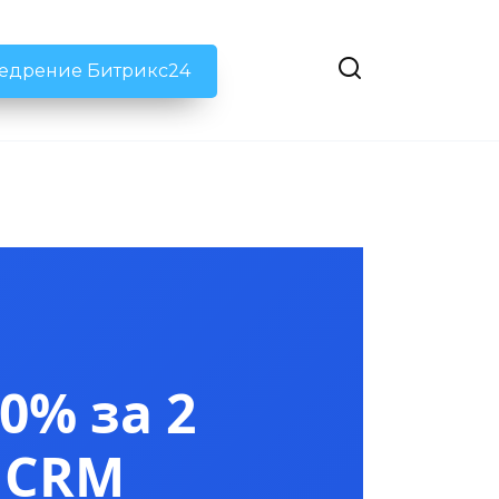
недрение Битрикс24
0% за 2
 CRM