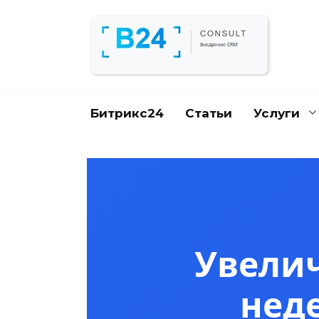
Перейти
к
содержанию
Битрикс24
Статьи
Услуги
Увелич
нед