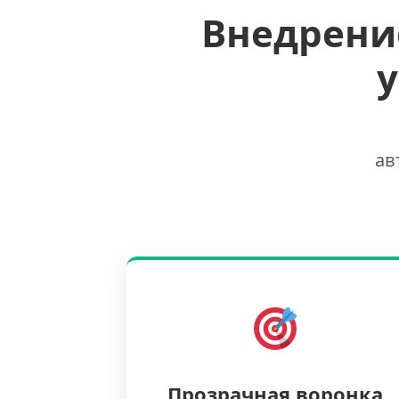
Внедрени
ав
Прозрачная воронка