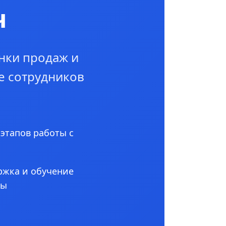
ч
нки продаж и
е сотрудников
 этапов работы с
ржка и обучение
ны