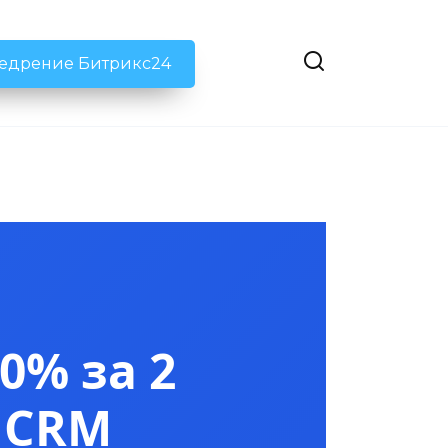
недрение Битрикс24
0% за 2
 CRM