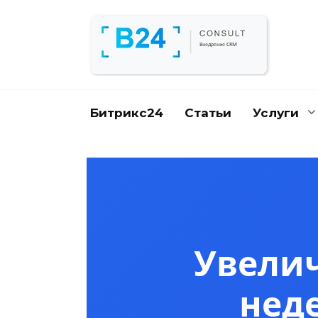
Перейти
к
содержанию
Битрикс24
Статьи
Услуги
Увелич
нед