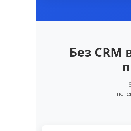
Без CRM 
п
поте