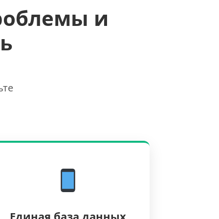
роблемы и
ь
ьте
Единая база данных