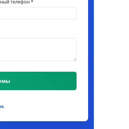
ный телефон *
темы
я.