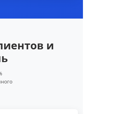
лиентов и
нь
%
много