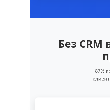
Без CRM 
п
87% к
клиент