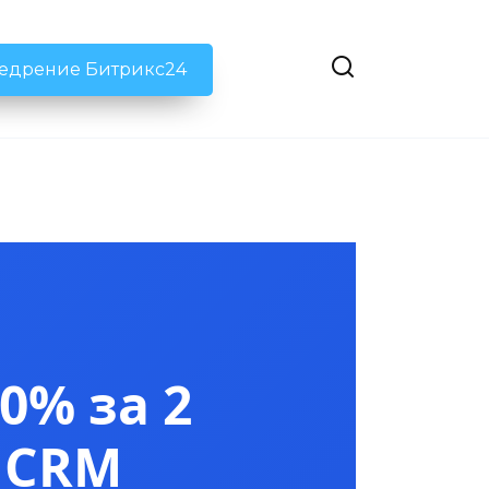
недрение Битрикс24
0% за 2
 CRM