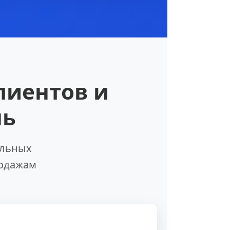
лиентов и
нь
альных
родажам