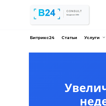
Перейти
к
содержанию
Битрикс24
Статьи
Услуги
Увелич
нед