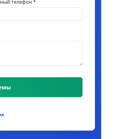
ный телефон *
темы
я.