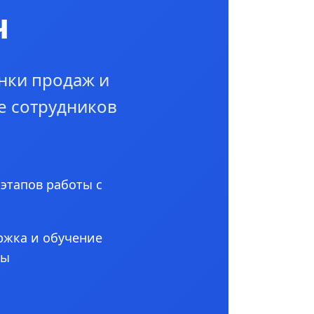
ч
нки продаж и
е сотрудников
 этапов работы с
ржка и обучение
ны