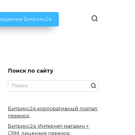
недрение Битрикс24
Поиск по сайту
Search
for:
Битрикс24 корпоративный портал:
переход
Битрикс24: Интернет-магазин +
CRM, лицензия переход.