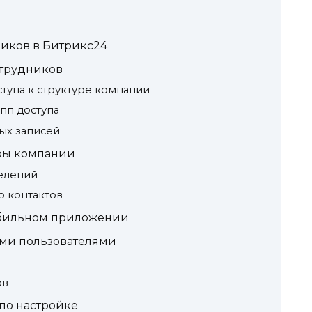
ников в Битрикс24
отрудников
ступа к структуре компании
пп доступа
ых записей
ры компании
елений
р контактов
обильном приложении
ми пользователями
ов
по настройке