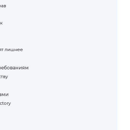
рав
к
ят лишнее
требованиям
ству
мами
ctory