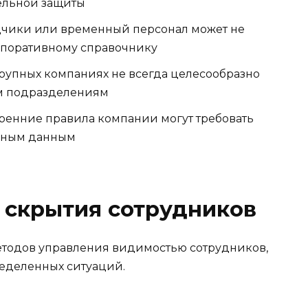
ельной защиты
чики или временный персонал может не
орпоративному справочнику
рупных компаниях не всегда целесообразно
ем подразделениям
ренние правила компании могут требовать
льным данным
 скрытия сотрудников
етодов управления видимостью сотрудников,
еделенных ситуаций.