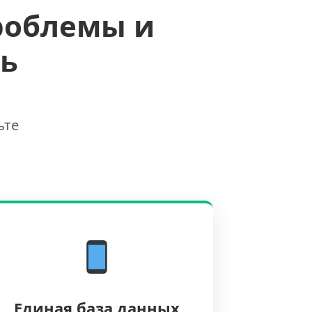
роблемы и
ь
ьте
Единая база данных