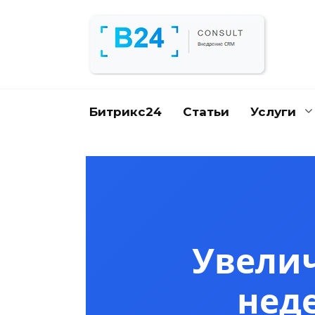
Перейти
к
содержанию
Битрикс24
Статьи
Услуги
Увелич
нед