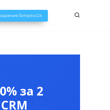
недрение Битрикс24
0% за 2
 CRM