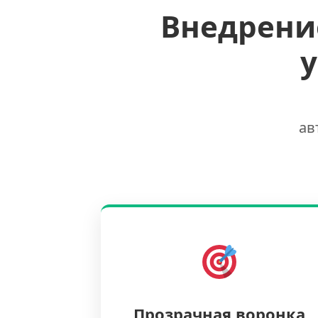
Внедрени
ав
Прозрачная воронка