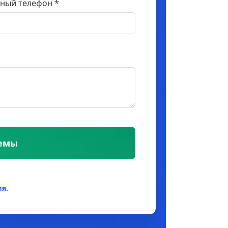
ный телефон *
темы
я.