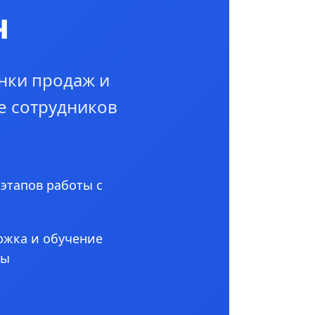
ч
нки продаж и
е сотрудников
 этапов работы с
ржка и обучение
ны