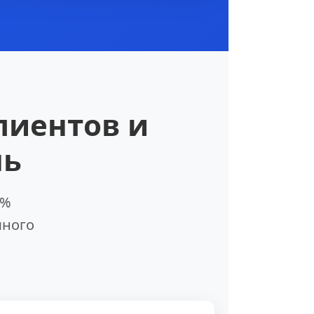
лиентов и
нь
0%
много