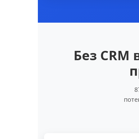
Без CRM 
п
8
поте