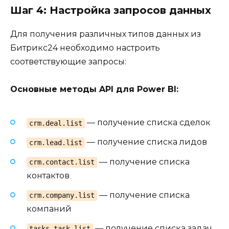
Шаг 4: Настройка запросов данных
Для получения различных типов данных из
Битрикс24 необходимо настроить
соответствующие запросы:
Основные методы API для Power BI:
— получение списка сделок
crm.deal.list
— получение списка лидов
crm.lead.list
— получение списка
crm.contact.list
контактов
— получение списка
crm.company.list
компаний
— получение списка задач
tasks.task.list