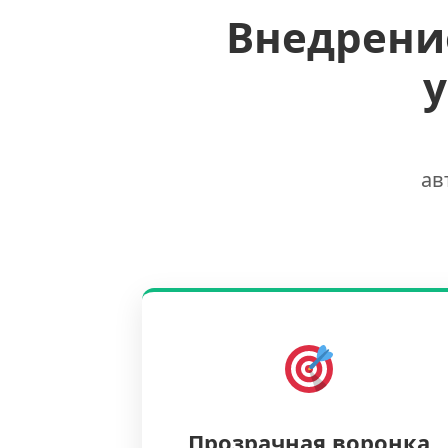
Внедрени
ав
Прозрачная воронка