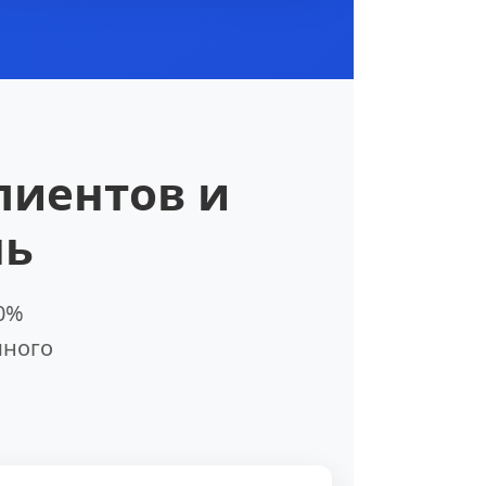
лиентов и
нь
30%
много