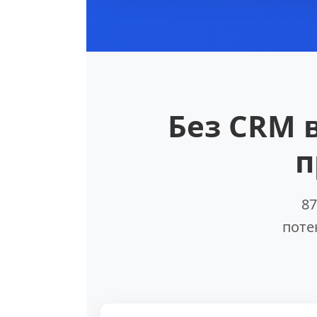
Без CRM 
п
87
поте