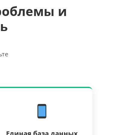
роблемы и
ь
ьте
Единая база данных