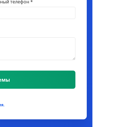
ный телефон *
темы
я.