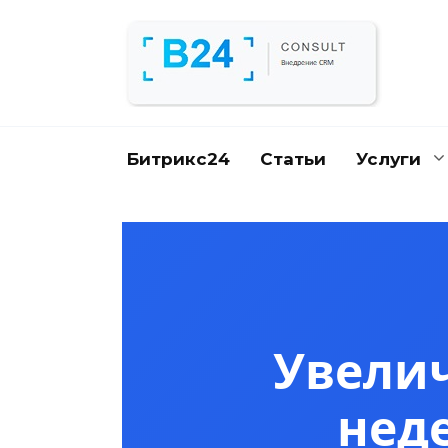
Перейти
к
содержанию
Битрикс24
Статьи
Услуги
Увелич
нед