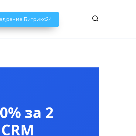
недрение Битрикс24
0% за 2
 CRM