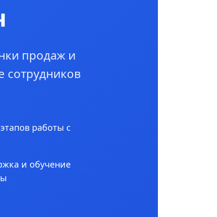
ч
нки продаж и
е сотрудников
 этапов работы с
ржка и обучение
ны