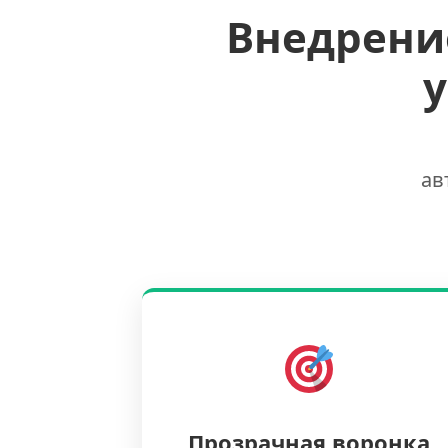
Внедрени
ав
Прозрачная воронка