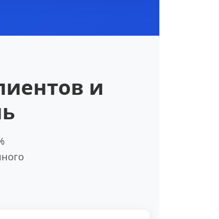
лиентов и
нь
%
много