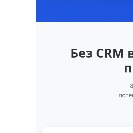
Без CRM 
п
поте