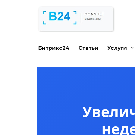
Перейти
к
содержанию
Битрикс24
Статьи
Услуги
Увелич
нед