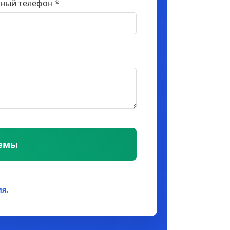
ный телефон *
темы
я.