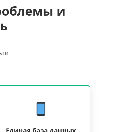
роблемы и
ь
ьте
Единая база данных