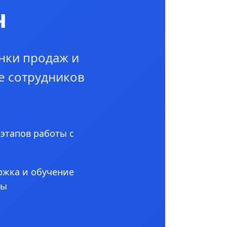
ч
нки продаж и
е сотрудников
 этапов работы с
ржка и обучение
ны