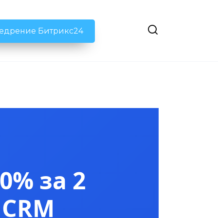
недрение Битрикс24
0% за 2
 CRM