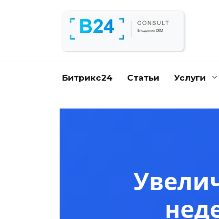
Перейти
к
содержанию
Битрикс24
Статьи
Услуги
Увелич
нед