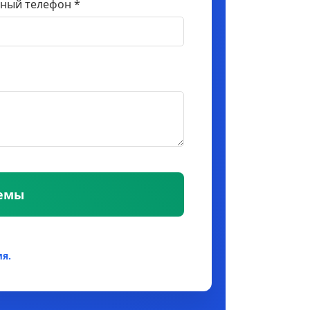
ный телефон *
темы
я.