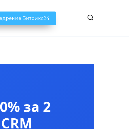
недрение Битрикс24
0% за 2
 CRM