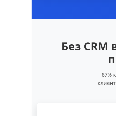
Без CRM 
п
87% 
клиент