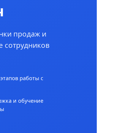
ч
нки продаж и
е сотрудников
 этапов работы с
ржка и обучение
ны