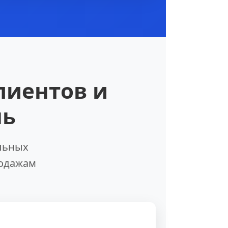
лиентов и
нь
льных
родажам