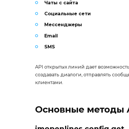
Чаты с сайта
Социальные сети
Мессенджеры
Email
SMS
API открытых линий дает возможност
создавать диалоги, отправлять сообщ
клиентами.
Основные методы 
imopenlines.config.get