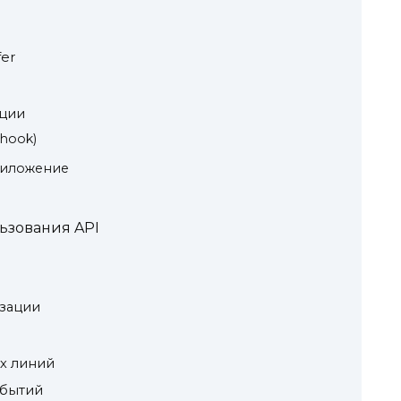
fer
ации
bhook)
риложение
ьзования API
изации
х линий
обытий