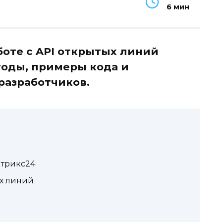
6 мин
боте с API открытых линий
тоды, примеры кода и
разработчиков.
итрикс24
х линий