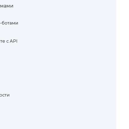
емами
т-ботами
е с API
ости