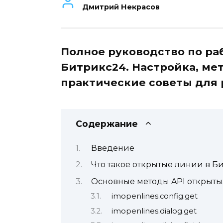
Дмитрий Некрасов
Полное руководство по ра
Битрикс24. Настройка, ме
практические советы для 
Содержание
Введение
Что такое открытые линии в Б
Основные методы API открыты
imopenlines.config.get
imopenlines.dialog.get