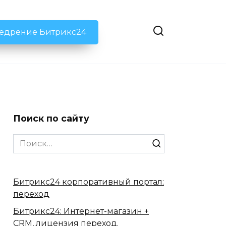
недрение Битрикс24
Поиск по сайту
Search
for:
Битрикс24 корпоративный портал:
переход
Битрикс24: Интернет-магазин +
CRM, лицензия переход.