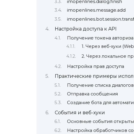
imopenlines.dialog.finish
imopenlines.message.add
imopenlines.bot.session.trans
Настройка доступа к API
Получение токена авториз
1. Через веб-хуки (We
2. Через локальное п
Настройка прав доступа
Практические примеры испол
Получение списка диалогов
Отправка сообщения
Создание бота для автомат
События и веб-хуки
Основные события открыты
Настройка обработчиков с