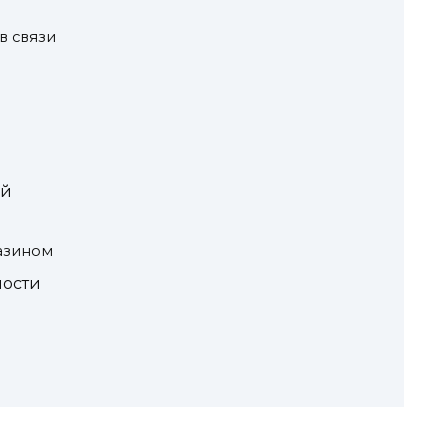
в связи
ий
азином
ости