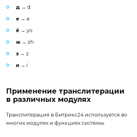
д
→ d
е
→ e
ё
→ yo
ж
→ zh
з
→ z
и
→ i
Применение транслитерации
в различных модулях
Транслитерация в Битрикс24 используется во
многих модулях и функциях системы.