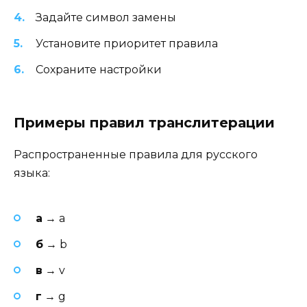
Задайте символ замены
Установите приоритет правила
Сохраните настройки
Примеры правил транслитерации
Распространенные правила для русского
языка:
а
→ a
б
→ b
в
→ v
г
→ g