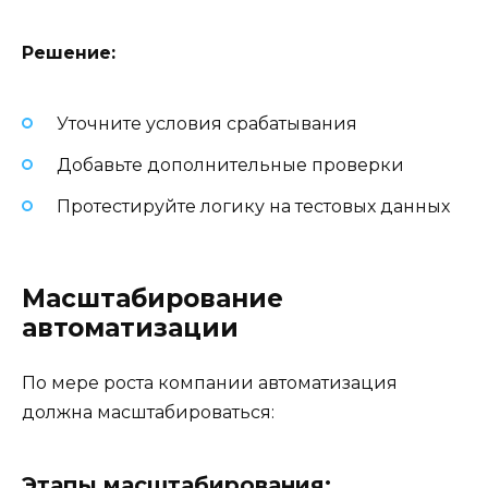
Решение:
Уточните условия срабатывания
Добавьте дополнительные проверки
Протестируйте логику на тестовых данных
Масштабирование
автоматизации
По мере роста компании автоматизация
должна масштабироваться:
Этапы масштабирования: