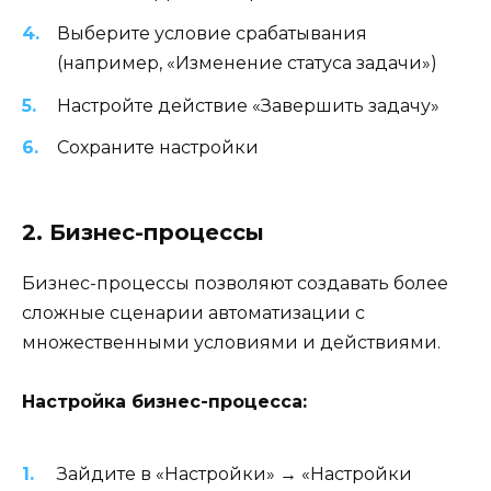
Выберите условие срабатывания
(например, «Изменение статуса задачи»)
Настройте действие «Завершить задачу»
Сохраните настройки
2. Бизнес-процессы
Бизнес-процессы позволяют создавать более
сложные сценарии автоматизации с
множественными условиями и действиями.
Настройка бизнес-процесса:
Зайдите в «Настройки» → «Настройки