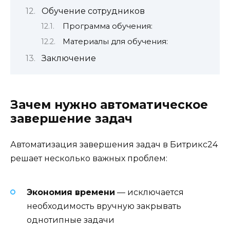
Обучение сотрудников
Программа обучения:
Материалы для обучения:
Заключение
Зачем нужно автоматическое
завершение задач
Автоматизация завершения задач в Битрикс24
решает несколько важных проблем:
Экономия времени
— исключается
необходимость вручную закрывать
однотипные задачи