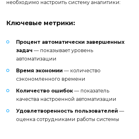
необходимо настроить систему аналитики:
Ключевые метрики:
Процент автоматически завершенных
задач
— показывает уровень
автоматизации
Время экономии
— количество
сэкономленного времени
Количество ошибок
— показатель
качества настроенной автоматизации
Удовлетворенность пользователей
—
оценка сотрудниками работы системы