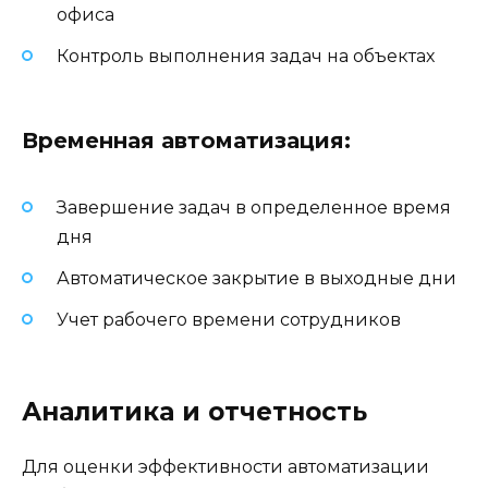
офиса
Контроль выполнения задач на объектах
Временная автоматизация:
Завершение задач в определенное время
дня
Автоматическое закрытие в выходные дни
Учет рабочего времени сотрудников
Аналитика и отчетность
Для оценки эффективности автоматизации