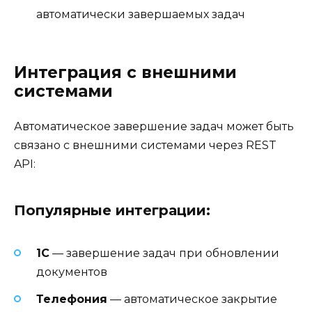
автоматически завершаемых задач
Интеграция с внешними
системами
Автоматическое завершение задач может быть
связано с внешними системами через REST
API:
Популярные интеграции:
1С
— завершение задач при обновлении
документов
Телефония
— автоматическое закрытие