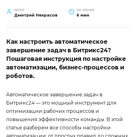
АВТОР
НА ЧТЕНИЕ
Дмитрий Некрасов
6 мин
Как настроить автоматическое
завершение задач в Битрикс24?
Пошаговая инструкция по настройке
автоматизации, бизнес-процессов и
роботов.
Автоматическое завершение задач в
Битрикс24 — это мощный инструмент для
оптимизации рабочих процессов и
повышения эффективности команды. В этой
статье разберем все способы настройки
автоматизации, от простых правил до сложных