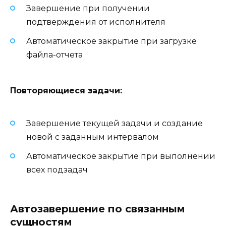
Завершение при получении
подтверждения от исполнителя
Автоматическое закрытие при загрузке
файла-отчета
Повторяющиеся задачи:
Завершение текущей задачи и создание
новой с заданным интервалом
Автоматическое закрытие при выполнении
всех подзадач
Автозавершение по связанным
сущностям