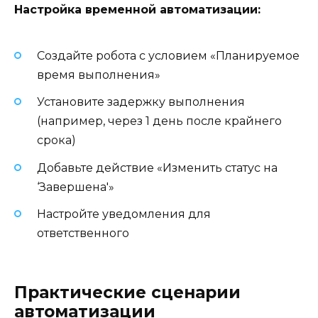
Настройка временной автоматизации:
Создайте робота с условием «Планируемое
время выполнения»
Установите задержку выполнения
(например, через 1 день после крайнего
срока)
Добавьте действие «Изменить статус на
‘Завершена'»
Настройте уведомления для
ответственного
Практические сценарии
автоматизации