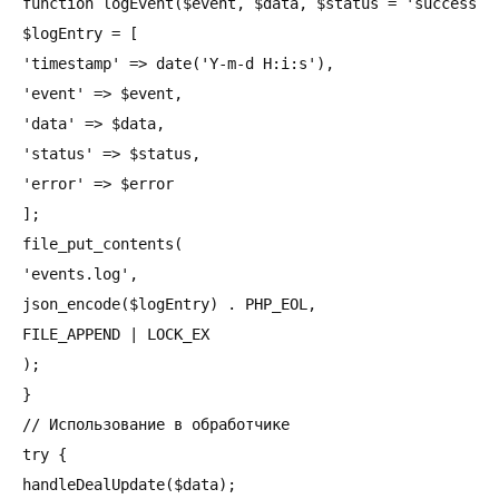
function logEvent($event, $data, $status = 'success', 
$logEntry = [

'timestamp' => date('Y-m-d H:i:s'),

'event' => $event,

'data' => $data,

'status' => $status,

'error' => $error

];

file_put_contents(

'events.log',

json_encode($logEntry) . PHP_EOL,

FILE_APPEND | LOCK_EX

);

}

// Использование в обработчике

try {

handleDealUpdate($data);
