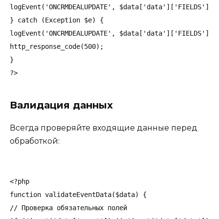
logEvent('ONCRMDEALUPDATE', $data['data']['FIELDS']['I
} catch (Exception $e) {

logEvent('ONCRMDEALUPDATE', $data['data']['FIELDS']['I
http_response_code(500);

}

Валидация данных
Всегда проверяйте входящие данные перед
обработкой:
<?php

function validateEventData($data) {

// Проверка обязательных полей
