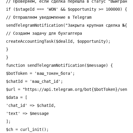
// Проверяем, если сделка перешла в статус "Выиграна"

if ($stageId === 'WON' && $opportunity >= 100000) {

// Отправляем уведомление в Telegram

sendTelegramNotification("Закрыта крупная сделка №{$de
// Создаем задачу для бухгалтера

createAccountingTask($dealId, $opportunity);

}

}

function sendTelegramNotification($message) {

$botToken = 'ваш_токен_бота';

$chatId = 'ваш_chat_id';

$url = "https://api.telegram.org/bot{$botToken}/sendMe
$data = [

'chat_id' => $chatId,

'text' => $message

];

$ch = curl_init();
