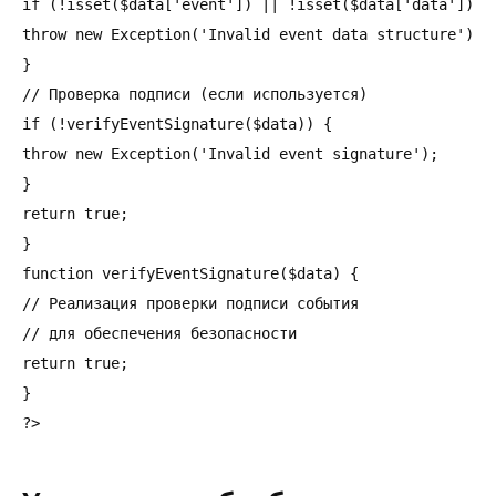
if (!isset($data['event']) || !isset($data['data'])) {
throw new Exception('Invalid event data structure');

}

// Проверка подписи (если используется)

if (!verifyEventSignature($data)) {

throw new Exception('Invalid event signature');

}

return true;

}

function verifyEventSignature($data) {

// Реализация проверки подписи события

// для обеспечения безопасности

return true;

}
