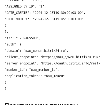
"COMPANY_ID": "789",

"ASSIGNED_BY_ID": "1",

"DATE_CREATE": "2024-12-13T10:30:00+03:00",

"DATE_MODIFY": "2024-12-13T15:45:00+03:00"

}

},

"ts": "1702465500",

"auth": {

"domain": "ваш_домен.bitrix24.ru",

"client_endpoint": "https://ваш_домен.bitrix24.ru/rest
"server_endpoint": "https://oauth.bitrix.info/rest/",

"member_id": "ваш_member_id",

"application_token": "ваш_токен"

}
