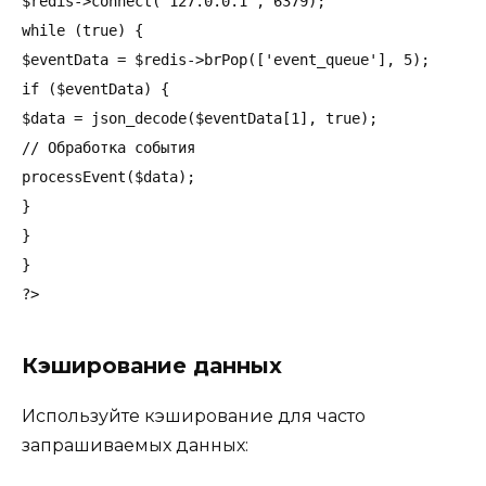
$redis->connect('127.0.0.1', 6379);

while (true) {

$eventData = $redis->brPop(['event_queue'], 5);

if ($eventData) {

$data = json_decode($eventData[1], true);

// Обработка события

processEvent($data);

}

}

}

Кэширование данных
Используйте кэширование для часто
запрашиваемых данных: