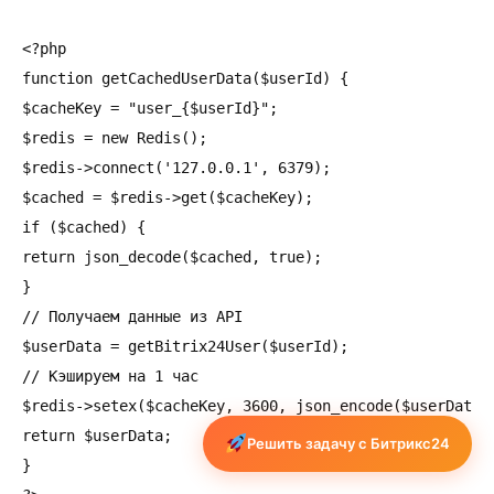
<?php

function getCachedUserData($userId) {

$cacheKey = "user_{$userId}";

$redis = new Redis();

$redis->connect('127.0.0.1', 6379);

$cached = $redis->get($cacheKey);

if ($cached) {

return json_decode($cached, true);

}

// Получаем данные из API

$userData = getBitrix24User($userId);

// Кэшируем на 1 час

$redis->setex($cacheKey, 3600, json_encode($userData))
return $userData;

Решить задачу с Битрикс24
}
