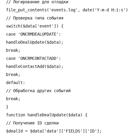
// Логирование для отладки

file_put_contents('events.log', date('Y-m-d H:i:s') . 
// Проверка типа события

switch($data['event']) {

case 'ONCRMDEALUPDATE':

handleDealUpdate($data);

break;

case 'ONCRMCONTACTADD':

handleContactAdd($data);

break;

default:

// Обработка других событий

break;

}

function handleDealUpdate($data) {

// Получение ID сделки

$dealId = $data['data']['FIELDS']['ID'];
