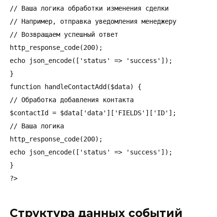
// Ваша логика обработки изменения сделки

// Например, отправка уведомления менеджеру

// Возвращаем успешный ответ

http_response_code(200);

echo json_encode(['status' => 'success']);

}

function handleContactAdd($data) {

// Обработка добавления контакта

$contactId = $data['data']['FIELDS']['ID'];

// Ваша логика

http_response_code(200);

echo json_encode(['status' => 'success']);

}

Структура данных событий