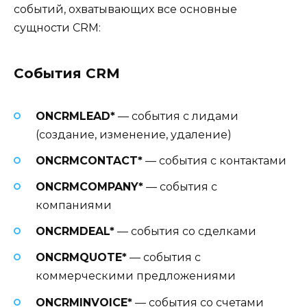
событий, охватывающих все основные
сущности CRM:
События CRM
ONCRMLEAD*
— события с лидами
(создание, изменение, удаление)
ONCRMCONTACT*
— события с контактами
ONCRMCOMPANY*
— события с
компаниями
ONCRMDEAL*
— события со сделками
ONCRMQUOTE*
— события с
коммерческими предложениями
ONCRMINVOICE*
— события со счетами