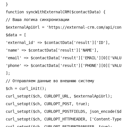
}

function syncWithExternalCRM($contactData) {

// Ваша логика синхронизации

$externalApiUrl = 'https://external-crm.com/api/contac
$data = [

'external_id' => $contactData['result']['ID'],

'name' => $contactData['result']['NAME'],

'email' => $contactData['result']['EMAIL'][0]['VALUE']
'phone' => $contactData['result']['PHONE'][0]['VALUE']
];

// Отправляем данные во внешнюю систему

$ch = curl_init();

curl_setopt($ch, CURLOPT_URL, $externalApiUrl);

curl_setopt($ch, CURLOPT_POST, true);

curl_setopt($ch, CURLOPT_POSTFIELDS, json_encode($data
curl_setopt($ch, CURLOPT_HTTPHEADER, ['Content-Type: a
curl_setopt($ch, CURLOPT_RETURNTRANSFER, true);
