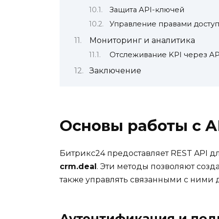
Защита API-ключей
Управление правами доступ
Мониторинг и аналитика
Отслеживание KPI через AP
Заключение
Основы работы с A
Битрикс24 предоставляет REST API дл
crm.deal
. Эти методы позволяют создав
также управлять связанными с ними
Аутентификация и по