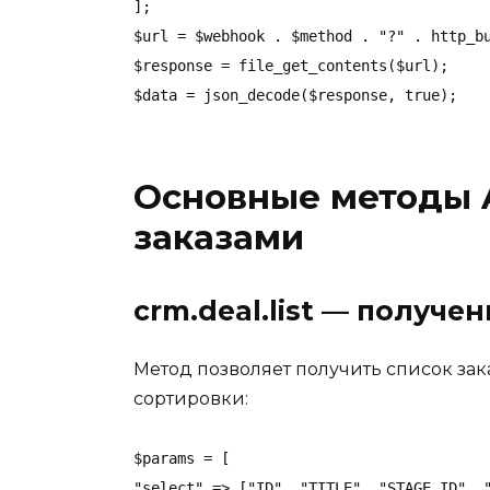
];

$url = $webhook . $method . "?" . http_bu
$response = file_get_contents($url);

Основные методы A
заказами
crm.deal.list — получе
Метод позволяет получить список за
сортировки:
$params = [

"select" => ["ID", "TITLE", "STAGE_ID", "