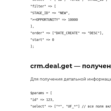
"filter" => [

"STAGE_ID" => "NEW",

">=OPPORTUNITY" => 10000

],

"order" => ["DATE_CREATE" => "DESC"],

"start" => 0

crm.deal.get — получе
Для получения детальной информации
$params = [

"id" => 123,

"select" => ["*", "UF_*"] // все поля вкл