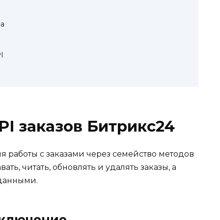
а
I
PI заказов Битрикс24
я работы с заказами через семейство методов
ать, читать, обновлять и удалять заказы, а
 данными.
дключение