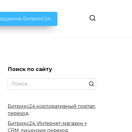
недрение Битрикс24
Поиск по сайту
Search
for:
Битрикс24 корпоративный портал:
переход
Битрикс24: Интернет-магазин +
CRM, лицензия переход.