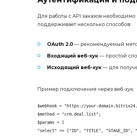
Для работы с API заказов необходим
поддерживает несколько способов:
OAuth 2.0
— рекомендуемый мето
Входящий веб-хук
— простой спо
Исходящий веб-хук
— для получ
Пример подключения через веб-хук:
$webhook = "https://your-domain.bitrix24.
$method = "crm.deal.list";

$params = [

"select" => ["ID", "TITLE", "STAGE_ID", "