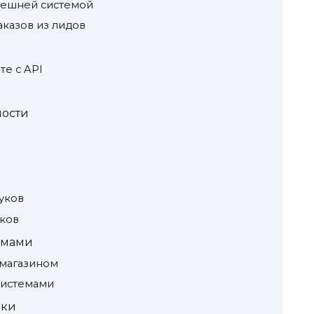
нешней системой
аказов из лидов
е с API
ости
уков
ков
емами
-магазином
системами
ики