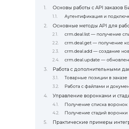
Основы работы с API заказов 
Аутентификация и подключ
Основные методы API для рабо
crm.deal.list — получение сп
crm.deal.get — получение к
crm.deal.add — создание нов
crm.deal.update — обновлен
Работа с дополнительными да
Товарные позиции в заказе
Работа с файлами и докуме
Управление воронками и ста
Получение списка воронок
Получение стадий воронки
Практические примеры интег