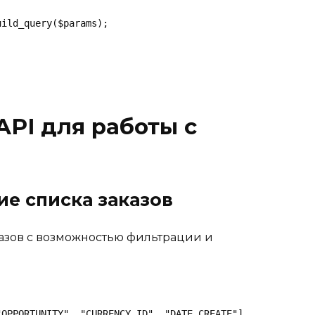
ild_query($params);

PI для работы с
ние списка заказов
казов с возможностью фильтрации и
OPPORTUNITY", "CURRENCY_ID", "DATE_CREATE"],
