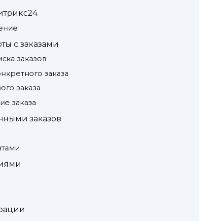
Битрикс24
ение
ты с заказами
иска заказов
онкретного заказа
ого заказа
ие заказа
нными заказов
нтами
диями
рации