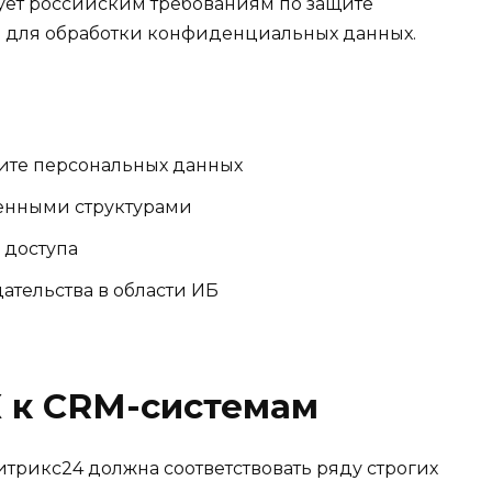
вует российским требованиям по защите
 для обработки конфиденциальных данных.
щите персональных данных
венными структурами
 доступа
тельства в области ИБ
 к CRM-системам
трикс24 должна соответствовать ряду строгих