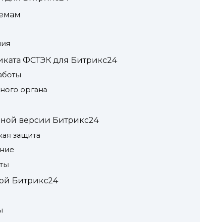
темам
ния
ката ФСТЭК для Битрикс24
аботы
ного органа
ной версии Битрикс24
кая защита
ние
ты
ой Битрикс24
ы