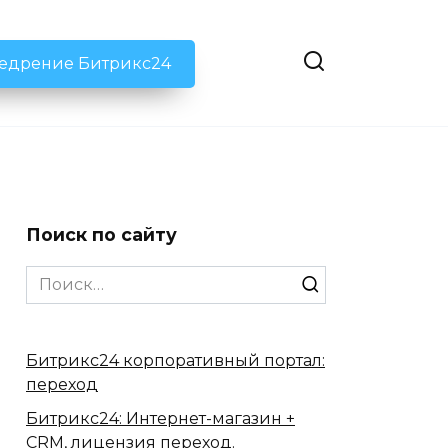
недрение Битрикс24
Поиск по сайту
Search
for:
Битрикс24 корпоративный портал:
переход
Битрикс24: Интернет-магазин +
CRM, лицензия переход.