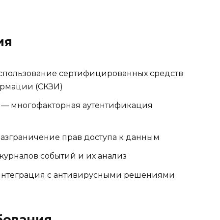
ия
спользование сертифицированных средств
рмации (СКЗИ)
— многофакторная аутентификация
азграничение прав доступа к данным
урналов событий и их анализ
нтеграция с антивирусными решениями
бования