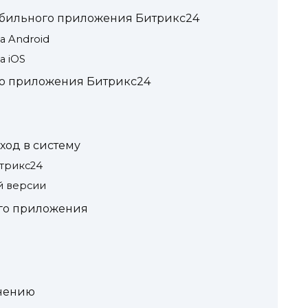
обильного приложения Битрикс24
а Android
а iOS
го приложения Битрикс24
ход в систему
трикс24
й версии
го приложения
инению