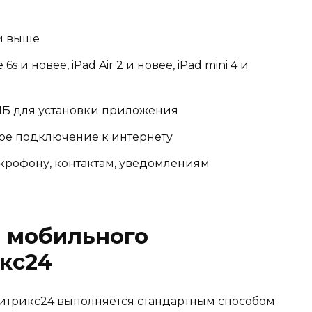
 и выше
6s и новее, iPad Air 2 и новее, iPad mini 4 и
МБ для установки приложения
ое подключение к интернету
икрофону, контактам, уведомлениям
и мобильного
кс24
итрикс24 выполняется стандартным способом