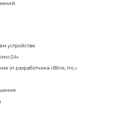
жений.
шем устройстве
рикс24»
от разработчика «Bitrix, Inc.»
ешения
и