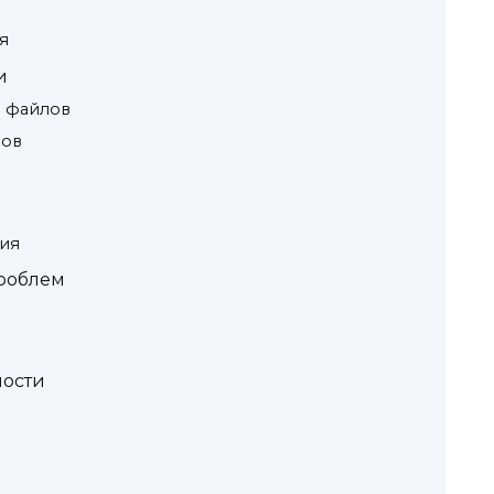
я
и
 файлов
лов
ия
роблем
м
ости