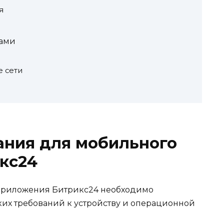
я
сами
 сети
ания для мобильного
кс24
 приложения Битрикс24 необходимо
их требований к устройству и операционной