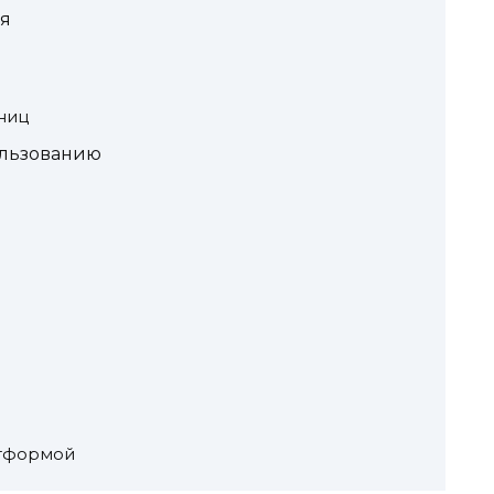
я
ниц
ользованию
атформой