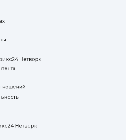
ах
ппы
рикс24 Нетворк
нтента
отношений
льность
кс24 Нетворк