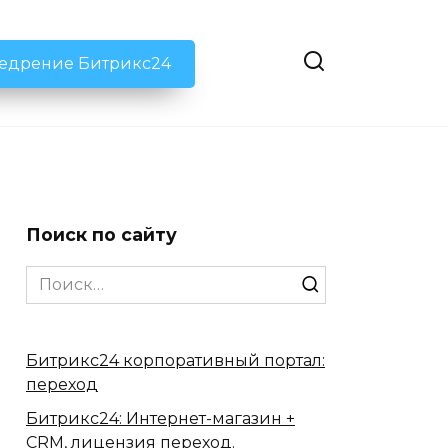
недрение Битрикс24
Поиск по сайту
Search
for:
Битрикс24 корпоративный портал:
переход
Битрикс24: Интернет-магазин +
CRM, лицензия переход.