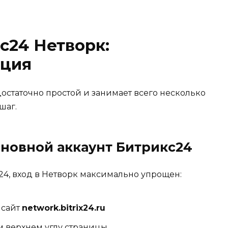
с24 Нетворк:
кция
остаточно простой и занимает всего несколько
шаг.
основной аккаунт Битрикс24
с24, вход в Нетворк максимально упрощен:
 сайт
network.bitrix24.ru
м верхнем углу страницы