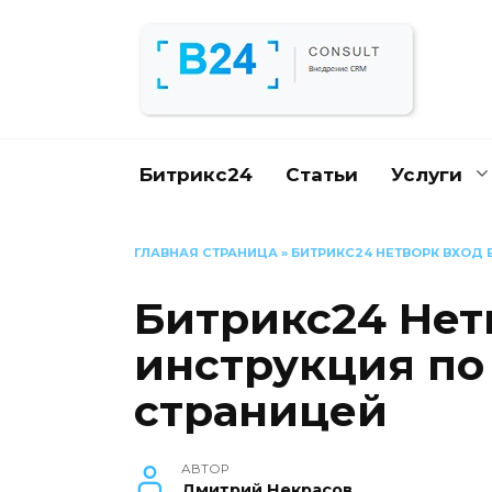
Перейти
к
содержанию
Битрикс24
Статьи
Услуги
ГЛАВНАЯ СТРАНИЦА
»
БИТРИКС24 НЕТВОРК ВХОД 
Битрикс24 Нетв
инструкция по
страницей
АВТОР
Дмитрий Некрасов