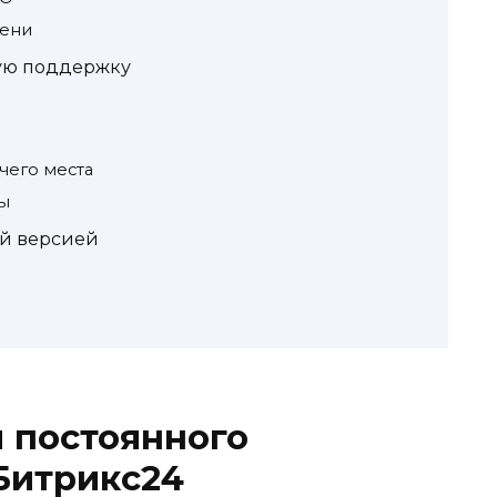
мени
кую поддержку
чего места
ы
ой версией
 постоянного
Битрикс24