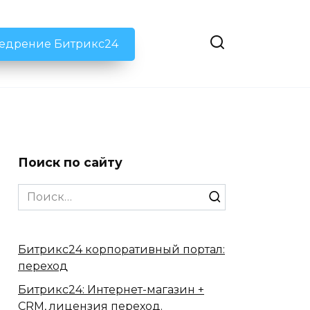
недрение Битрикс24
Поиск по сайту
Search
for:
Битрикс24 корпоративный портал:
переход
Битрикс24: Интернет-магазин +
CRM, лицензия переход.