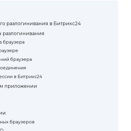
го разлогинивания в Битрикс24
 разлогинивания
es браузера
браузере
ений браузера
соединения
ессии в Битрикс24
ом приложении
ии
вных браузеров
ПО