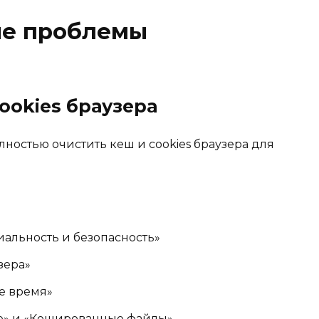
ие проблемы
cookies браузера
лностью очистить кеш и cookies браузера для
альность и безопасность»
зера»
е время»
ie» и «Кешированные файлы»